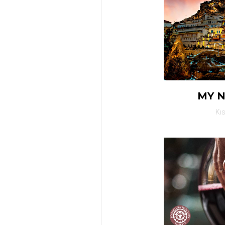
MY 
Kı