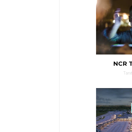
NCR 
Tanı