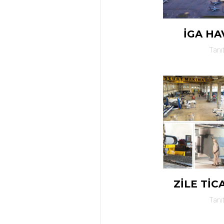
İGA HA
Tanı
ZİLE TİC
Tanı