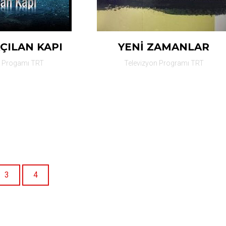
ÇILAN KAPI
YENİ ZAMANLAR
n Progamı TRT
Televizyon Programı TRT
3
4