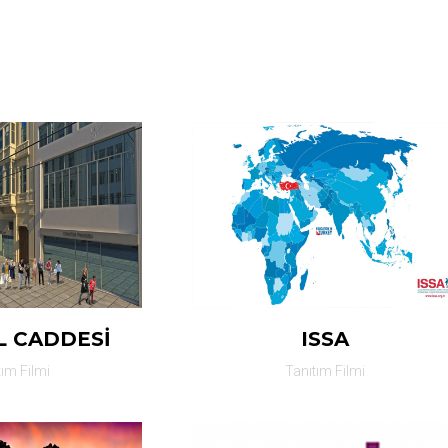
L CADDESİ
ISSA
tım Filmi
Tanıtım Filmi