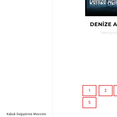
DENİZE A
Televizyo
1
2
5
Kabuk Değiştirme Mevsimi