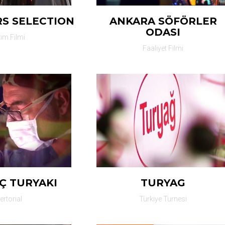
S SELECTION
ANKARA SÖFÖRLER
ODASI
tım Filmi
Faaliyet Filmi
Ç TURYAKI
TURYAG
ertorial
Türkiye Turnesi