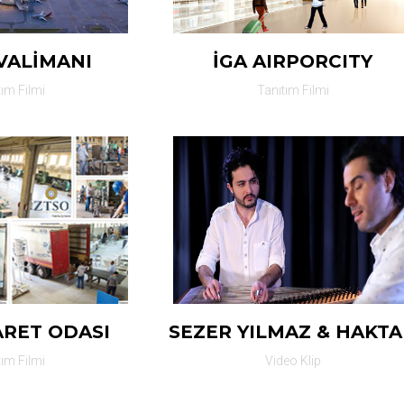
VALİMANI
İGA AIRPORCITY
tım Filmi
Tanıtım Filmi
ARET ODASI
SEZER YILMAZ & HAKT
tım Filmi
Video Klip